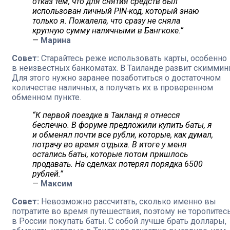
отказ тем, что для снятия средств был
использован личный PIN-код, который знаю
только я. Пожалела, что сразу не сняла
крупную сумму наличными в Бангкоке.”
—
Марина
Совет:
Старайтесь реже использовать карты, особенно
в неизвестных банкоматах. В Таиланде развит скимминг
Для этого нужно заранее позаботиться о достаточном
количестве наличных, а получать их в проверенном
обменном пункте.
“К первой поездке в Таиланд я отнесся
беспечно. В форуме предложили купить баты, я
и обменял почти все рубли, которые, как думал,
потрачу во время отдыха. В итоге у меня
остались баты, которые потом пришлось
продавать. На сделках потерял порядка 6500
рублей.”
—
Максим
Совет:
Невозможно рассчитать, сколько именно вы
потратите во время путешествия, поэтому не торопитес
в России покупать баты. С собой лучше брать доллары,