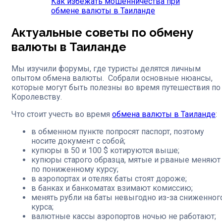
Как избежать мошенничества при
обмене валюты в Таиланде
Актуальные советы по обмену
валюты в Таиланде
Мы изучили форумы, где туристы делятся личным
опытом обмена валюты. Собрали основные нюансы,
которые могут быть полезны во время путешествия по
Королевству.
Что стоит учесть во время
обмена валюты в Таиланде
:
в обменном пункте попросят паспорт, поэтому
носите документ с собой;
купюры в 50 и 100 $ котируются выше;
купюры старого образца, мятые и рваные меняют
по пониженному курсу;
в аэропортах и отелях баты стоят дороже;
в банках и банкоматах взимают комиссию;
менять рубли на баты невыгодно из-за сниженног
курса;
валютные кассы аэропортов ночью не работают;