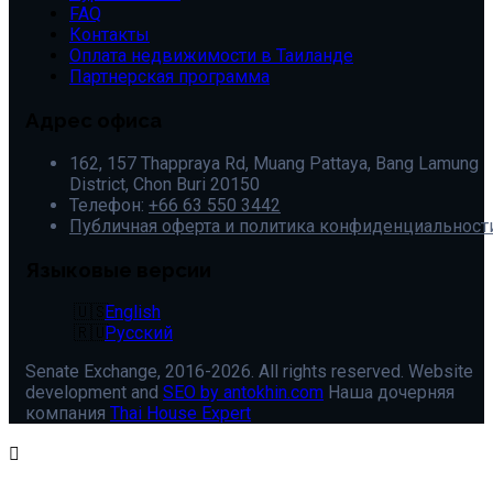
FAQ
Контакты
Оплата недвижимости в Таиланде
Партнерская программа
Адрес офиса
162, 157 Thappraya Rd, Muang Pattaya, Bang Lamung
District, Chon Buri 20150
Телефон:
+66 63 550 3442
Публичная оферта и политика конфиденциальност
Языковые версии
English
Русский
Senate Exchange, 2016-2026. All rights reserved. Website
development and
SEO by antokhin.com
Наша дочерняя
компания
Thai House Expert