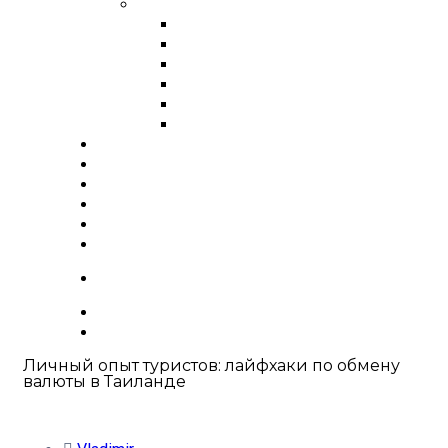
Города России
Обмен валюты в Москве
Обмен валюты в СПБ
Обмен валюты в Иркутске
Обмен валюты в Новосибирс
Обмен валюты в Красноярск
Обмен валюты в Хабаровске
Курсы валют
О нас
Вакансии
Блог
FAQ
Контакты
+66 63 550 3442
Личный опыт туристов: лайфхаки по обмену
валюты в Таиланде