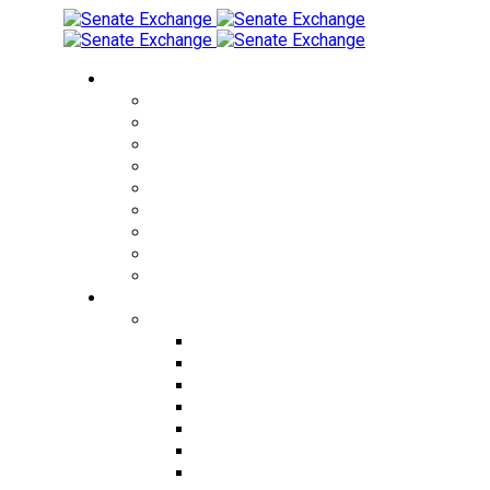
Обмен валюты
Обмен RUB на THB
Обмен USD на THB
Обмен EUR на THB
Обмен CNY на THB
Обмен THB на RUB
Обмен THB на USD
Обмен KZT на THB
Обмен RUB на KZT
Обмен KZT на RUB
Города
Города Таиланда
Обмен валюты в Бангкоке
Обмен валюты в Паттайе
Обмен валюты на Пхукете
Обмен валюты в Чиангмае
Обмен валюты в Патонге
Обмен валюты на Пангане
Обмен валюты на Самуи