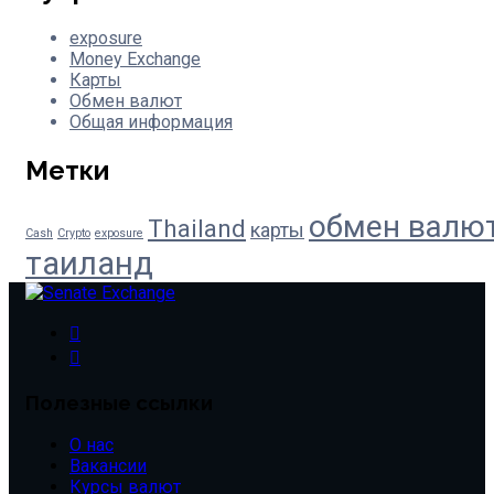
exposure
Money Exchange
Карты
Обмен валют
Общая информация
Метки
обмен валю
Thailand
карты
Cash
Crypto
exposure
таиланд
Полезные ссылки
О нас
Вакансии
Курсы валют