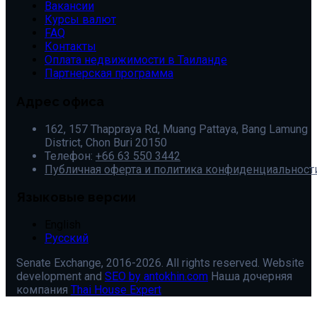
Вакансии
Курсы валют
FAQ
Контакты
Оплата недвижимости в Таиланде
Партнерская программа
Адрес офиса
162, 157 Thappraya Rd, Muang Pattaya, Bang Lamung
District, Chon Buri 20150
Телефон:
+66 63 550 3442
Публичная оферта и политика конфиденциальност
Языковые версии
English
Русский
Senate Exchange, 2016-2026. All rights reserved. Website
development and
SEO by antokhin.com
Наша дочерняя
компания
Thai House Expert