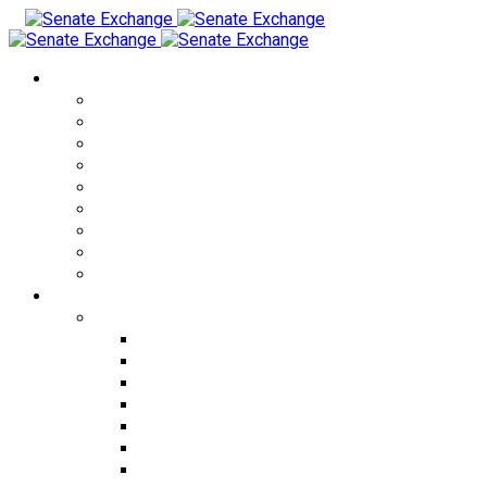
Обмен валюты
Обмен RUB на THB
Обмен USD на THB
Обмен EUR на THB
Обмен CNY на THB
Обмен THB на RUB
Обмен THB на USD
Обмен KZT на THB
Обмен RUB на KZT
Обмен KZT на RUB
Города
Города Таиланда
Обмен валюты в Бангкоке
Обмен валюты в Паттайе
Обмен валюты на Пхукете
Обмен валюты в Чиангмае
Обмен валюты в Патонге
Обмен валюты на Пангане
Обмен валюты на Самуи