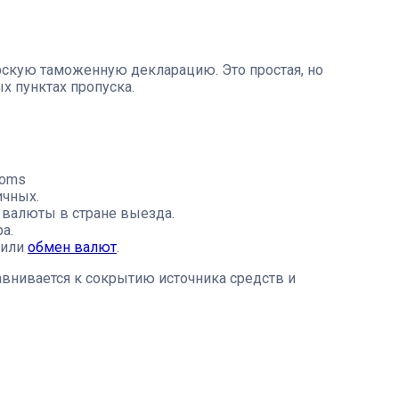
рскую таможенную декларацию. Это простая, но
х пунктах пропуска.
toms
ичных.
 валюты в стране выезда.
а.
 или
обмен валют
.
внивается к сокрытию источника средств и