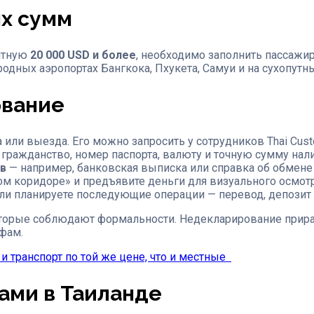
х сумм
ентную
20 000 USD и более
, необходимо заполнить пассажи
дных аэропортах Бангкока, Пхукета, Самуи и на сухопутны
ование
 или выезда. Его можно запросить у сотрудников Thai Cus
гражданство, номер паспорта, валюту и точную сумму нал
в
— например, банковская выписка или справка об обмене
ом коридоре» и предъявите деньги для визуального осмотр
сли планируете последующие операции — перевод, депозит
оторые соблюдают формальности. Недекларирование прира
фам.
 и транспорт по той же цене, что и местные
ами в Таиланде