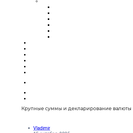
Города России
Обмен валюты в Москве
Обмен валюты в СПБ
Обмен валюты в Иркутске
Обмен валюты в Новосибирс
Обмен валюты в Красноярск
Обмен валюты в Хабаровске
Курсы валют
О нас
Вакансии
Блог
FAQ
Контакты
+66 63 550 3442
Крупные суммы и декларирование валюты 
Vladimir