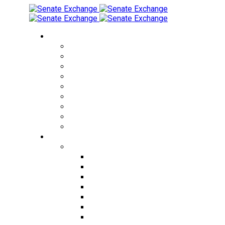
Обмен валюты
Обмен RUB на THB
Обмен USD на THB
Обмен EUR на THB
Обмен CNY на THB
Обмен THB на RUB
Обмен THB на USD
Обмен KZT на THB
Обмен RUB на KZT
Обмен KZT на RUB
Города
Города Таиланда
Обмен валюты в Бангкоке
Обмен валюты в Паттайе
Обмен валюты на Пхукете
Обмен валюты в Чиангмае
Обмен валюты в Патонге
Обмен валюты на Пангане
Обмен валюты на Самуи