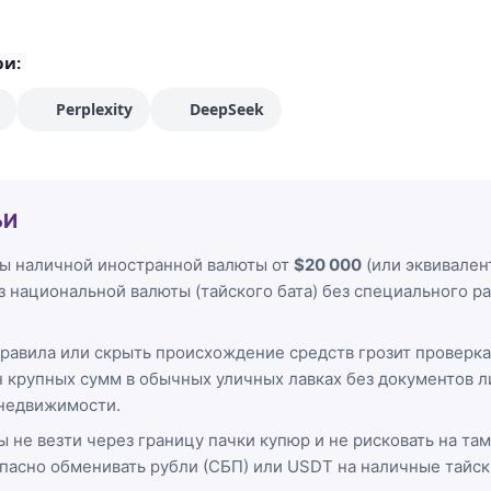
ри:
Perplexity
DeepSeek
ЬИ
 наличной иностранной валюты от
$20 000
(или эквивален
з национальной валюты (тайского бата) без специального
равила или скрыть происхождение средств грозит проверк
н крупных сумм в обычных уличных лавках без документов 
 недвижимости.
 не везти через границу пачки купюр и не рисковать на та
асно обменивать рубли (СБП) или USDT на наличные тайски