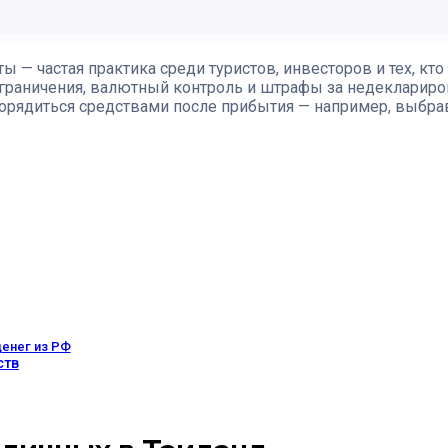
.
— частая практика среди туристов, инвесторов и тех, кто 
раничения, валютный контроль и штрафы за недеклариров
спорядиться средствами после прибытия — например, выб
денег из РФ
ств