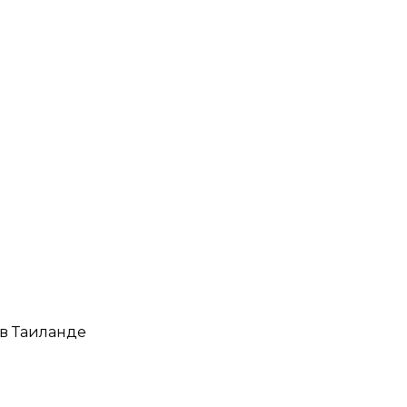
ке
е
в Таиланде