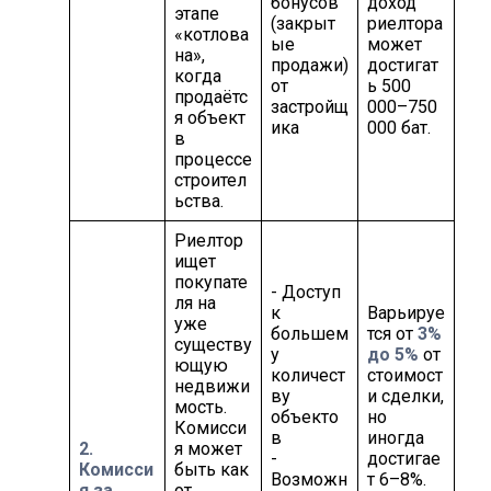
бонусов
доход
этапе
(закрыт
риелтора
«котлова
ые
может
на»,
продажи)
достигат
когда
от
ь 500
продаётс
застройщ
000–750
я объект
ика
000 бат.
в
процессе
строител
ьства.
Риелтор
ищет
покупате
- Доступ
ля на
к
Варьируе
уже
большем
тся от
3%
существу
у
до 5%
от
ющую
количест
стоимост
недвижи
ву
и сделки,
мость.
объекто
но
Комисси
в
иногда
2.
я может
-
достигае
Комисси
быть как
Возможн
т 6–8%.
я за
от