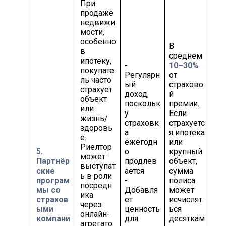
При
продаже
недвижи
мости,
особенно
В
в
среднем
ипотеку,
-
10–30%
покупате
Регулярн
от
ль часто
ый
страхово
страхует
доход,
й
объект
поскольк
премии.
или
у
Если
жизнь/
страховк
страхуетс
здоровь
а
я ипотека
е.
ежегодн
или
Риелтор
5.
о
крупный
может
Партнёр
продлев
объект,
выступат
ские
ается
сумма
ь в роли
програм
-
полиса
посредн
мы со
Добавля
может
ика
страхов
ет
исчислят
через
ыми
ценность
ься
онлайн-
компани
для
десяткам
агрегато