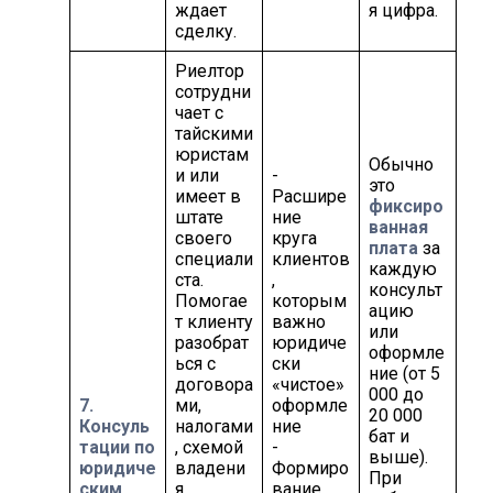
ждает
я цифра.
сделку.
Риелтор
сотрудни
чает с
тайскими
юристам
Обычно
и или
-
это
имеет в
Расшире
фиксиро
штате
ние
ванная
своего
круга
плата
за
специали
клиентов
каждую
ста.
,
консульт
Помогае
которым
ацию
т клиенту
важно
или
разобрат
юридиче
оформле
ься с
ски
ние (от 5
договора
«чистое»
000 до
7.
ми,
оформле
20 000
Консуль
налогами
ние
бат и
тации по
, схемой
-
выше).
юридиче
владени
Формиро
При
ским
я
вание