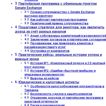
Партнёрская программа с обменным пунктом
Senate Exchange
Почему сотрудничество с Senate Exchange
выгодно риелтору
Как работает партнёрская программа
Практический пример сотрудничества
Пошаговая стратегия для риелтора: как увеличить
доход за счёт разных каналов
Аудит собственных компетенций и возможносте
Заключение договоров и партнёрских соглашени
Продвижение: как привлекать клиентов к
расширенному пакету услуг
Отстройка от конкурентов
Практические кейсы: реальные истории успеха и
важные уроки
История №1: «Комплексный подход и 2,5-кратный
рост дохода»
История №2: «Ошибки «быстрой прибыли» и
упущенные возможности»
Выводы из кейсов
Юридические и налоговые аспекты
Особенности налогообложения для риелторов в
Таиланде
Безопасность сделок и защита клиентов
Отражение доходов от партнёрских программ в
налоговой отчётности
Риски и рекомендации