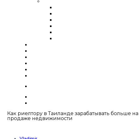
Города России
Обмен валюты в Москве
Обмен валюты в СПБ
Обмен валюты в Иркутске
Обмен валюты в Новосибирс
Обмен валюты в Красноярск
Обмен валюты в Хабаровске
Курсы валют
О нас
Вакансии
Блог
FAQ
Контакты
+66 63 550 3442
Как риелтору в Таиланде зарабатывать больше на
продаже недвижимости
Vladimir