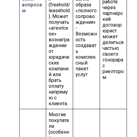
работе
вопроса
(freehold/
образа
через
м
leasehold
«полного
партнёрс
). Может
сопрово
кий
получать
ждения»
договор
«агентск
-
юрист
ое»
Возможн
может
вознагра
ость
делиться
ждение
создават
частью
от
ь
своего
юридиче
комплек
гонорара
ских
сный
с
компани
пакет
риелторо
й или
услуг
м.
брать
оплату
напряму
ю с
клиента.
Многие
покупате
ли
(особенн