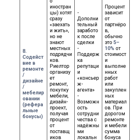
о
иностран
Процент
цы) хотят
-
зависит
сразу
Дополни
от
«заехать
тельный
партнёро
и жить»,
заработо
в,
но не
к после
обычно
знают
сделки
это
5–
местных
-
10%
от
8.
подрядчи
Поддерж
стоимост
Содейст
ков.
ка
и
вие в
Риелтор
репутаци
выполне
ремонте
организу
и
нных
/
ет
«консьер
работ
дизайне
ремонт,
ж-
или
/
покупку
агента»
закуплен
мебелир
мебели,
-
ных
овании
дизайн-
Возможн
материал
(рефера
проект,
ость
ов. При
льные
получая
сотрудни
дорогом
бонусы)
процент
чества с
ремонте
от
надёжны
и мебели
поставщ
ми
сумма
иков
локальн
бонуса