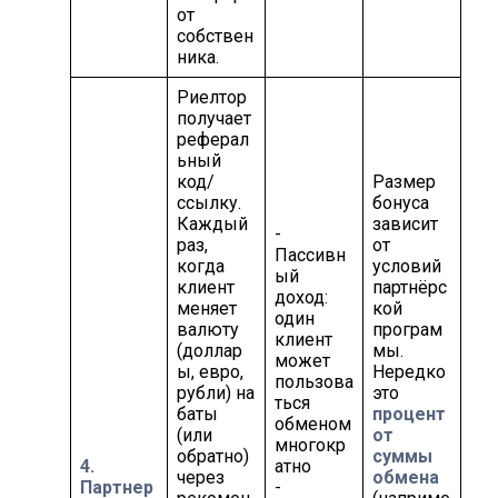
от
собствен
ника.
Риелтор
получает
реферал
ьный
код/
Размер
ссылку.
бонуса
Каждый
зависит
-
раз,
от
Пассивн
когда
условий
ый
клиент
партнёрс
доход:
меняет
кой
один
валюту
програм
клиент
(доллар
мы.
может
ы, евро,
Нередко
пользова
рубли) на
это
ться
баты
процент
обменом
(или
от
многокр
обратно)
суммы
4.
атно
через
обмена
Партнер
-