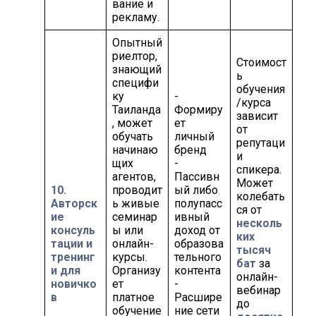
вание и
рекламу.
Опытный
риелтор,
Стоимост
знающий
ь
специфи
обучения
ку
-
/курса
Таиланда
Формиру
зависит
, может
ет
от
обучать
личный
репутаци
начинаю
бренд
и
щих
-
спикера.
агентов,
Пассивн
Может
10.
проводит
ый либо
колебать
Авторск
ь живые
полупасс
ся от
ие
семинар
ивный
несколь
консуль
ы или
доход от
ких
тации и
онлайн-
образова
тысяч
тренинг
курсы.
тельного
бат
за
и для
Организу
контента
онлайн-
новичко
ет
-
вебинар
в
платное
Расшире
до
обучение
ние сети