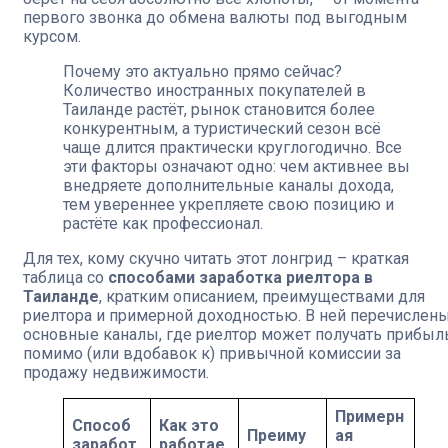
первого звонка до обмена валюты под выгодным
курсом.
Почему это актуально прямо сейчас?
Количество иностранных покупателей в
Таиланде растёт, рынок становится более
конкурентным, а туристический сезон всё
чаще длится практически круглогодично. Все
эти факторы означают одно: чем активнее вы
внедряете дополнительные каналы дохода,
тем увереннее укрепляете свою позицию и
растёте как профессионал.
Для тех, кому скучно читать этот лонгрид – краткая
таблица со
способами заработка риелтора в
Таиланде
, кратким описанием, преимуществами для
риелтора и примерной доходностью. В ней перечислен
основные каналы, где риелтор может получать прибыл
помимо (или вдобавок к) привычной комиссии за
продажу недвижимости.
Примерн
Способ
Как это
Преиму
ая
заработ
работае