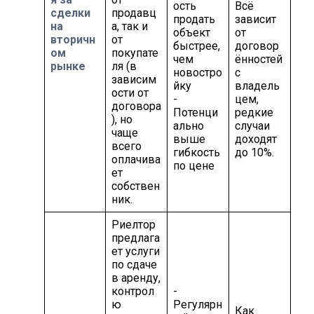
ость
Всё
сделки
продавц
продать
зависит
на
а, так и
объект
от
вторичн
от
быстрее,
договор
ом
покупате
чем
ённостей
рынке
ля (в
новостро
с
зависим
йку
владель
ости от
-
цем,
договора
Потенци
редкие
), но
ально
случаи
чаще
выше
доходят
всего
гибкость
до 10%.
оплачива
по цене
ет
собствен
ник.
Риелтор
предлага
ет услуги
по сдаче
в аренду,
контрол
-
ю
Регулярн
Как