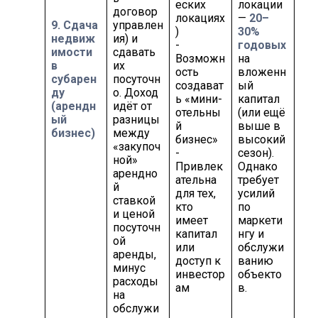
еских
локации
договор
локациях
—
20–
9. Сдача
управлен
)
30%
недвиж
ия) и
-
годовых
имости
сдавать
Возможн
на
в
их
ость
вложенн
субарен
посуточн
создават
ый
ду
о. Доход
ь «мини-
капитал
(арендн
идёт от
отельны
(или ещё
ый
разницы
й
выше в
бизнес)
между
бизнес»
высокий
«закупоч
-
сезон).
ной»
Привлек
Однако
арендно
ательна
требует
й
для тех,
усилий
ставкой
кто
по
и ценой
имеет
маркети
посуточн
капитал
нгу и
ой
или
обслужи
аренды,
доступ к
ванию
минус
инвестор
объекто
расходы
ам
в.
на
обслужи