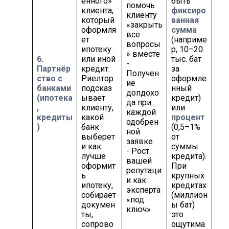
ённого»
быть
помочь
клиента,
фиксиро
клиенту
который
ванная
«закрыть
оформля
сумма
все
ет
(наприме
вопросы
ипотеку
р, 10–20
» вместе
6.
или иной
тыс. бат
-
Партнёр
кредит.
за
Получен
ство с
Риелтор
оформле
ие
банками
подсказ
нный
допдохо
(ипотека
ывает
кредит)
да при
,
клиенту,
или
каждой
кредиты
какой
процент
одобрен
)
банк
(0,5–1%
ной
выберет
от
заявке
и как
суммы
- Рост
лучше
кредита).
вашей
оформит
При
репутаци
ь
крупных
и как
ипотеку,
кредитах
эксперта
собирает
(миллион
«под
докумен
ы бат)
ключ»
ты,
это
сопрово
ощутима