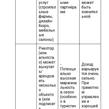
услуг
ыми
может
(строител
партнёра
быть
ьные
ми
значител
фирмы,
ьной.
дизайн-
бюро,
мебельн
ые
салоны).
Риелтор
(или
агентств
о) может
-
Доход
выкупат
Потенци
варьируе
ь/
ально
тся очень
арендов
высокая
сильно.
ать
маржина
При
нескольк
льность
грамотно
о
в сезон
м
объекто
(особенн
управлен
в (или
о в
ии и
подписат
туристич
хорошей
ь