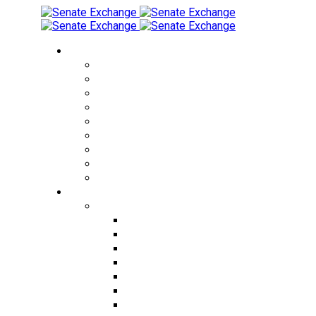
Обмен валюты
Обмен RUB на THB
Обмен USD на THB
Обмен EUR на THB
Обмен CNY на THB
Обмен THB на RUB
Обмен THB на USD
Обмен KZT на THB
Обмен RUB на KZT
Обмен KZT на RUB
Города
Города Таиланда
Обмен валюты в Бангкоке
Обмен валюты в Паттайе
Обмен валюты на Пхукете
Обмен валюты в Чиангмае
Обмен валюты в Патонге
Обмен валюты на Пангане
Обмен валюты на Самуи