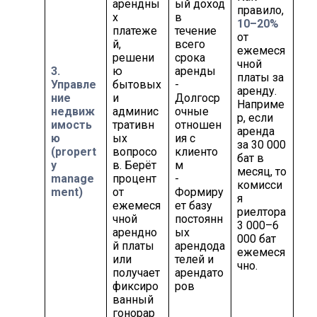
арендны
ый доход
правило,
х
в
10–20%
платеже
течение
от
й,
всего
ежемеся
решени
срока
чной
3.
ю
аренды
платы за
Управле
бытовых
-
аренду.
ние
и
Долгоср
Наприме
недвиж
админис
очные
р, если
имость
тративн
отношен
аренда
ю
ых
ия с
за 30 000
(propert
вопросо
клиенто
бат в
y
в. Берёт
м
месяц, то
manage
процент
-
комисси
ment)
от
Формиру
я
ежемеся
ет базу
риелтора
чной
постоянн
3 000–6
арендно
ых
000 бат
й платы
арендода
ежемеся
или
телей и
чно.
получает
арендато
фиксиро
ров
ванный
гонорар