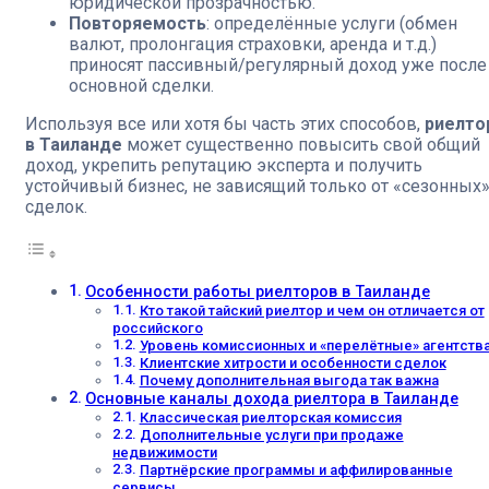
юридической прозрачностью.
Повторяемость
: определённые услуги (обмен
валют, пролонгация страховки, аренда и т.д.)
приносят пассивный/регулярный доход уже после
основной сделки.
Используя все или хотя бы часть этих способов,
риелто
в Таиланде
может существенно повысить свой общий
доход, укрепить репутацию эксперта и получить
устойчивый бизнес, не зависящий только от «сезонных
сделок.
Особенности работы риелторов в Таиланде
Кто такой тайский риелтор и чем он отличается от
российского
Уровень комиссионных и «перелётные» агентств
Клиентские хитрости и особенности сделок
Почему дополнительная выгода так важна
Основные каналы дохода риелтора в Таиланде
Классическая риелторская комиссия
Дополнительные услуги при продаже
недвижимости
Партнёрские программы и аффилированные
сервисы