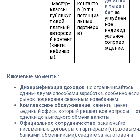
десятко
, мастер-
контакто
в тысяч
классы,
в (в т.ч.
бат
за
публикуе
потенциа
углублён
т свой
льных
ное
платный
партнёро
индивид
авторски
в)
уальное
й контент
сопрово
(книги,
ждение.
вебинар
ы).
Ключевые моменты:
Диверсификация доходов
: не ограничивайтесь
одним-двумя способами заработка, особенно если
рынок подвержен сезонным колебаниям.
Комплексное обслуживание
: клиенты ценят
«единый офис», который решает все вопросы — о
сделки до выгодного обмена валюты.
Официальное сотрудничество
: заключайте
письменные договоры с партнёрами (страховыми,
банками, обменниками), следите за налоговой и