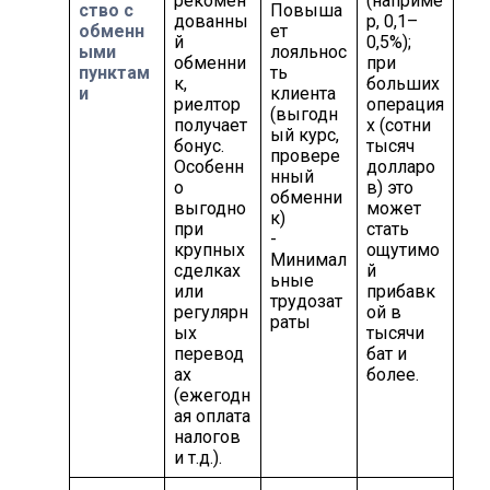
рекомен
(наприме
ство с
Повыша
дованны
р, 0,1–
обменн
ет
й
0,5%);
ыми
лояльнос
обменни
при
пунктам
ть
к,
больших
и
клиента
риелтор
операция
(выгодн
получает
х (сотни
ый курс,
бонус.
тысяч
провере
Особенн
долларо
нный
о
в) это
обменни
выгодно
может
к)
при
стать
-
крупных
ощутимо
Минимал
сделках
й
ьные
или
прибавк
трудозат
регулярн
ой в
раты
ых
тысячи
перевод
бат и
ах
более.
(ежегодн
ая оплата
налогов
и т.д.).