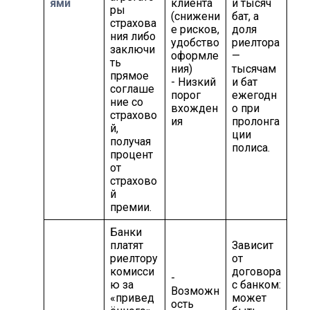
ями
клиента
и тысяч
ры
(снижени
бат, а
страхова
е рисков,
доля
ния либо
удобство
риелтора
заключи
оформле
—
ть
ния)
тысячам
прямое
- Низкий
и бат
соглаше
порог
ежегодн
ние со
вхожден
о при
страхово
ия
пролонга
й,
ции
получая
полиса.
процент
от
страхово
й
премии.
Банки
платят
Зависит
риелтору
от
комисси
договора
-
ю за
с банком:
Возможн
«привед
может
ость