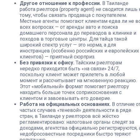
Другое отношение к профессии.
В Таиланде
работа риелтора (property agent) не сводится лишь 
тому, чтобы связать продавца с покупателем.
Местные агенты помогают клиентам едва ли не в
всех вопросах — от аренды авто и поиска
домашнего персонала до переводов в клинике и
походов в торговые центры. Для тайца такой
широкий спектр услуг — это норма, а для
иностранцев (особенно российских и европейских
клиентов) — приятный сюрприз.
Без привязки к офису.
Тайским риелторам
нередко приходится быть «на связи» 24/7,
поскольку клиент может прилететь в любой
момент и рассчитывает на мгновенную реакцию.
Этот «мобильный» формат помогает риелтору
находить больше точек соприкосновения с
клиентом и завоевывать его доверие.
Работа на официальных основаниях.
В отличие о
частых случаев «теневой» деятельности в ряде
стран, в Таиланде у риелторов всё жёстко
регламентировано: налоговые органы следят за
доходами, агентства официально регистрируются, 
недобросовестные посредники быстро теряют
репутацию.