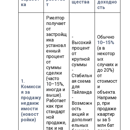
щества
доходно
ка
т
сть
Риелтор
получает
от
застройщ
-
Обычно
ика
Высокий
10–15%
установл
процент
(а в
енный
от
некотор
процент
крупной
ых
от
суммы
случаях и
суммы
-
до 20%)
сделки
Стабильн
от
(часто
1.
ая схема
стоимост
10–15%,
Комисси
для
и
иногда и
я за
Тайланда
объекта.
выше).
продажу
-
Наприме
Работает
недвиж
Возможн
р, при
как при
имости
ость
продаже
стандарт
(новост
акций и
квартир
ной
ройки)
дополнит
ы за 5
продаже,
ельных
млн бат
так и на