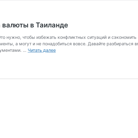
 валюты в Таиланде
Это нужно, чтобы избежать конфликтных ситуаций и сэкономить
менты, а могут и не понадобиться вовсе. Давайте разбиратьс
Документы,
кументами. …
Читать далее
необходимые
для
обмена
валюты
в
Таиланде