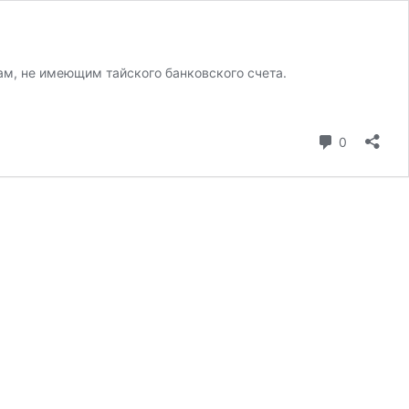
м, не имеющим тайского банковского счета.
коммента
0